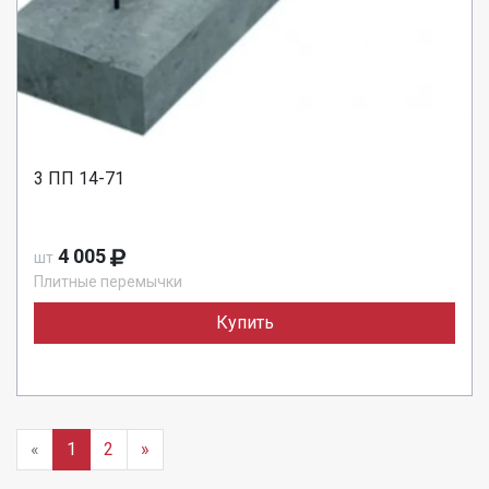
3 ПП 14-71
4 005
шт
Плитные перемычки
Купить
«
1
2
»