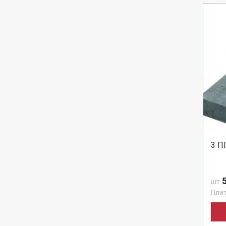
3 П
5
шт
Пли