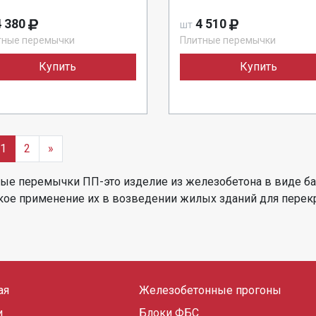
 380
4 510
шт
тные перемычки
Плитные перемычки
Купить
Купить
1
2
»
ые перемычки ПП-это изделие из железобетона в виде б
ое применение их в возведении жилых зданий для перекр
ая
Железобетонные прогоны
и
Блоки ФБС