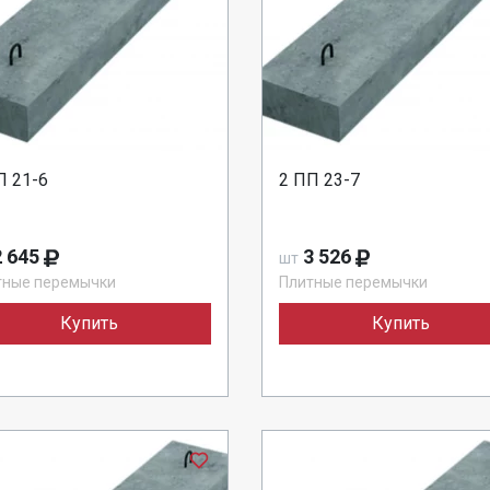
П 21-6
2 ПП 23-7
 645
3 526
шт
тные перемычки
Плитные перемычки
Купить
Купить