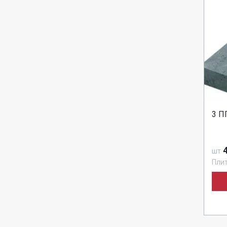
3 П
4
шт
Пли