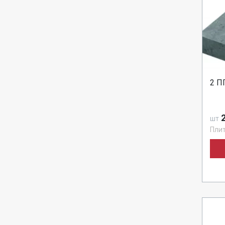
2 П
2
шт
Пли