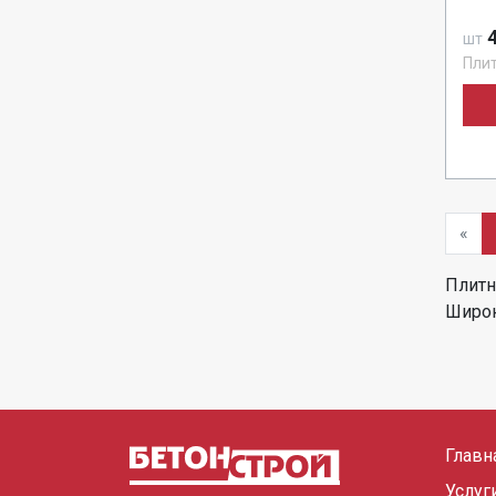
4
шт
Пли
«
Плитн
Широк
Главн
Услуг