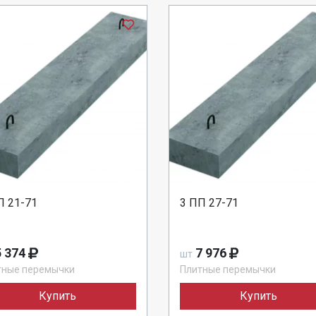
П 21-71
3 ПП 27-71
 374
7 976
шт
тные перемычки
Плитные перемычки
Купить
Купить