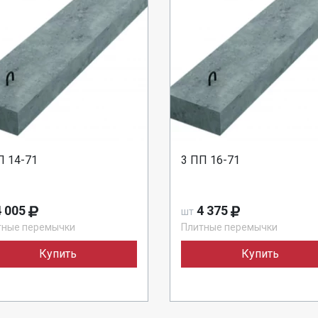
П 14-71
3 ПП 16-71
 005
4 375
шт
тные перемычки
Плитные перемычки
Купить
Купить