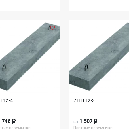
П 12-4
7 ПП 12-3
 746
1 507
шт
тные перемычки
Плитные перемычки