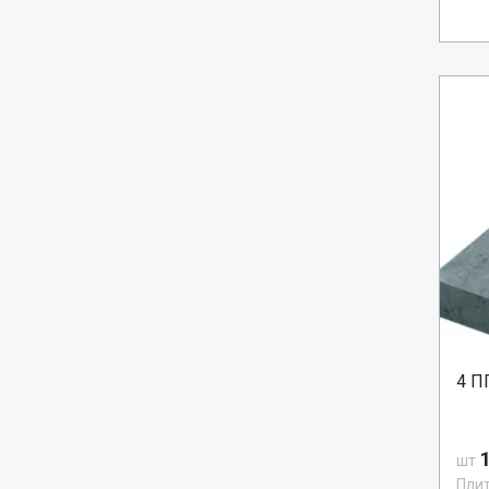
4 П
1
шт
Пли