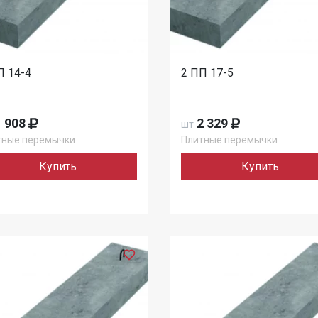
П 14-4
2 ПП 17-5
 908
2 329
шт
тные перемычки
Плитные перемычки
Купить
Купить