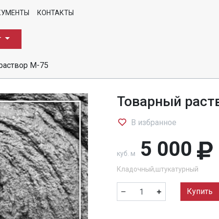
КУМЕНТЫ
КОНТАКТЫ
г
раствор М-75
Товарный раст
В избранное
5 000
куб. м
Кладочный,штукатурный
Купить